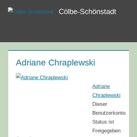
Zum
Cölbe-Schönstadt
Inhalt
springen
Menü
Adriane Chraplewski
Adriane
Chraplewski
Dieser
Benutzerkonto
Status ist
Freigegeben