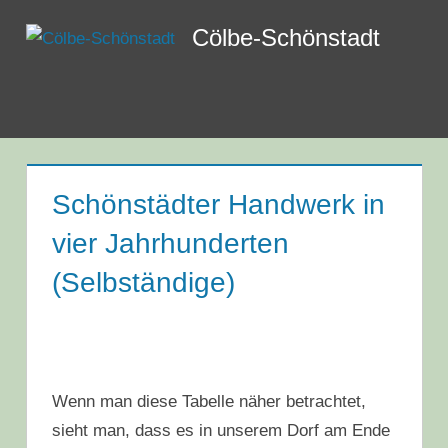
Zum
Cölbe-Schönstadt
Inhalt
springen
Menü
Schönstädter Handwerk in
vier Jahrhunderten
(Selbständige)
Wenn man diese Tabelle näher betrachtet,
sieht man, dass es in unserem Dorf am Ende