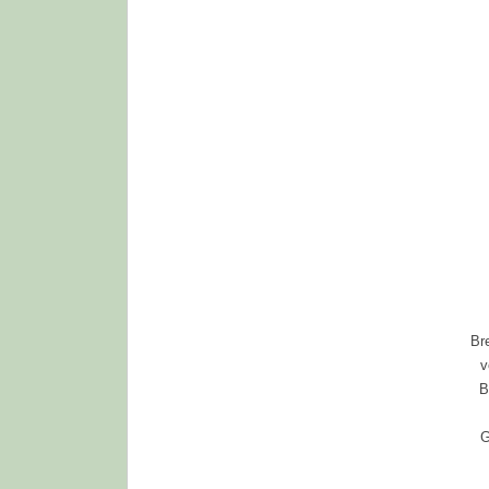
Br
v
B
G