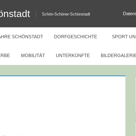
önstadt
Daten
Schön-Schöner-Schönstadt
JAHRE SCHÖNSTADT
DORFGESCHICHTE
SPORT UND
RBE
MOBILITÄT
UNTERKÜNFTE
BILDERGALERI