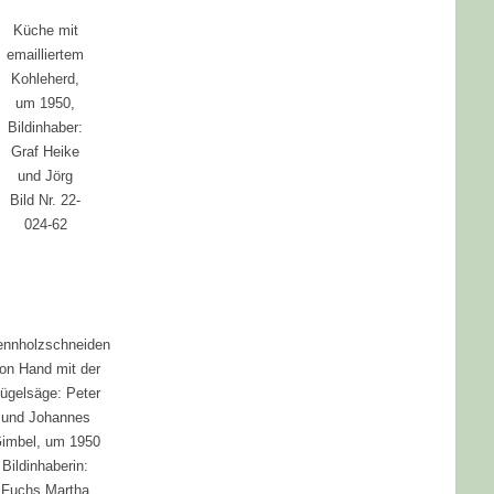
Küche mit
emailliertem
Kohleherd,
um 1950,
Bildinhaber:
Graf Heike
und Jörg
Bild Nr. 22-
024-62
ennholzschneiden
on Hand mit der
ügelsäge: Peter
und Johannes
imbel, um 1950
Bildinhaberin:
Fuchs Martha