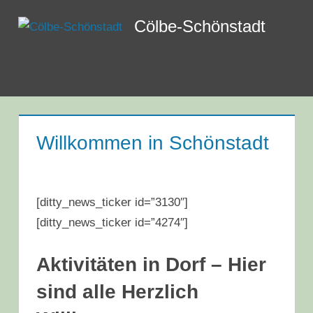
Zum
Cölbe-Schönstadt
Inhalt
springen
Menü
Willkommen in Schönstadt
[ditty_news_ticker id=”3130″]
[ditty_news_ticker id=”4274″]
Aktivitäten in Dorf – Hier
sind alle Herzlich