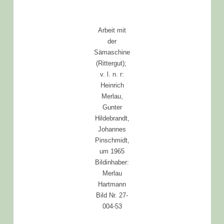
Arbeit mit
der
Sämaschine
(Rittergut);
v. l. n. r:
Heinrich
Merlau,
Gunter
Hildebrandt,
Johannes
Pinschmidt,
um 1965
Bildinhaber:
Merlau
Hartmann
Bild Nr. 27-
004-53