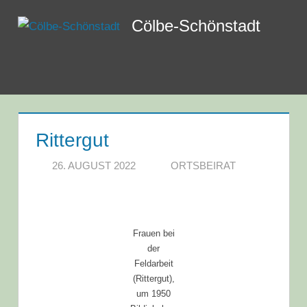
Zum
Cölbe-Schönstadt
Inhalt
springen
Menü
Rittergut
26. AUGUST 2022
ORTSBEIRAT
Frauen bei
der
Feldarbeit
(Rittergut),
um 1950