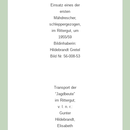
Einsatz eines der
ersten
Mähdrescher,
schleppergezogen,
im Rittergut, um
1955/59
Bildinhaberin:
Hildebrandt Gretel
Bild Nr. 56-008-53
Transport der
“Jagdbeute”
im Rittergut;
v. l. n. r.:
Gunter
Hildebrandt,
Elisabeth