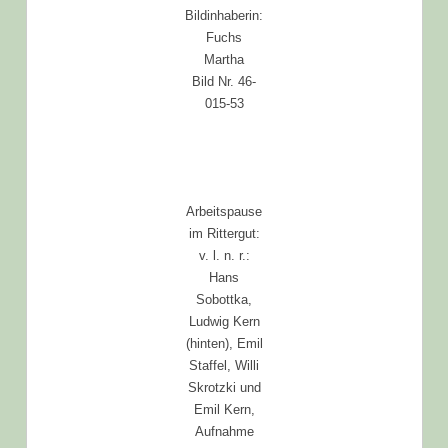
Bildinhaberin:
Fuchs
Martha
Bild Nr. 46-
015-53
Arbeitspause
im Rittergut:
v. l. n. r.:
Hans
Sobottka,
Ludwig Kern
(hinten), Emil
Staffel, Willi
Skrotzki und
Emil Kern,
Aufnahme