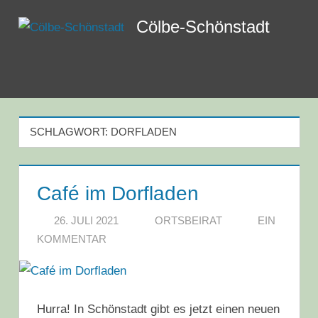
Zum
Cölbe-Schönstadt
Inhalt
springen
Menü
SCHLAGWORT:
DORFLADEN
Café im Dorfladen
26. JULI 2021
ORTSBEIRAT
EIN
KOMMENTAR
Hurra! In Schönstadt gibt es jetzt einen neuen