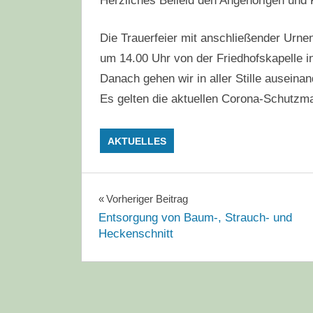
Herzliches Beileid den Angehörigen und 
Die Trauerfeier mit anschließender Urne
um 14.00 Uhr von der Friedhofskapelle in
Danach gehen wir in aller Stille auseinan
Es gelten die aktuellen Corona-Schutz
AKTUELLES
Beitragsnavigation
Vorheriger Beitrag
Entsorgung von Baum-, Strauch- und
Heckenschnitt