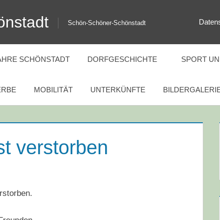
önstadt
Daten
Schön-Schöner-Schönstadt
JAHRE SCHÖNSTADT
DORFGESCHICHTE
SPORT UND
RBE
MOBILITÄT
UNTERKÜNFTE
BILDERGALERI
st verstorben
rstorben.