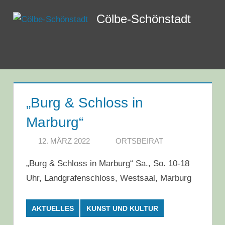
Zum
Cölbe-Schönstadt
Inhalt
springen
Menü
„Burg & Schloss in
Marburg“
12. MÄRZ 2022
ORTSBEIRAT
„Burg & Schloss in Marburg“ Sa., So. 10-18
Uhr, Landgrafenschloss, Westsaal, Marburg
AKTUELLES
KUNST UND KULTUR