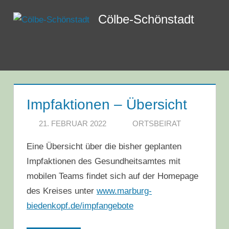
Zum
Cölbe-Schönstadt
Inhalt
springen
Menü
Impfaktionen – Übersicht
21. FEBRUAR 2022
ORTSBEIRAT
Eine Übersicht über die bisher geplanten
Impfaktionen des Gesundheitsamtes mit
mobilen Teams findet sich auf der Homepage
des Kreises unter
www.marburg-
biedenkopf.de/impfangebote