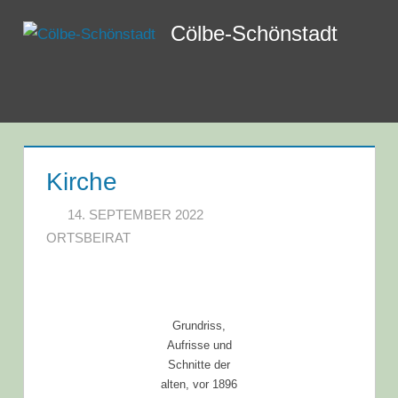
Zum
Cölbe-Schönstadt
Inhalt
springen
Menü
Kirche
14. SEPTEMBER 2022
ORTSBEIRAT
Grundriss,
Aufrisse und
Schnitte der
alten, vor 1896