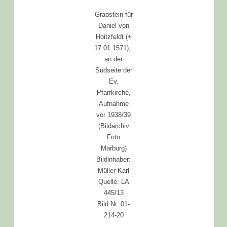
Grabstein für
Daniel von
Hoitzfeldt (+
17.01.1571),
an der
Südseite der
Ev.
Pfarrkirche,
Aufnahme
vor 1938/39
(Bildarchiv
Foto
Marburg)
Bildinhaber:
Müller Karl
Quelle: LA
445/13
Bild Nr. 01-
214-20