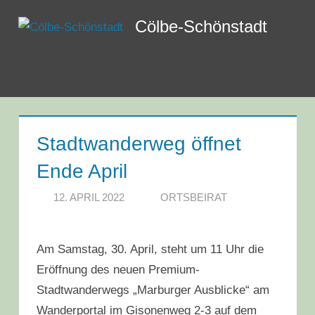
Zum
Cölbe-Schönstadt
Inhalt
springen
Menü
Stadtwanderweg öffnet
Ende April
12. APRIL 2022
ORTSBEIRAT
Am Samstag, 30. April, steht um 11 Uhr die
Eröffnung des neuen Premium-
Stadtwanderwegs „Marburger Ausblicke“ am
Wanderportal im Gisonenweg 2-3 auf dem