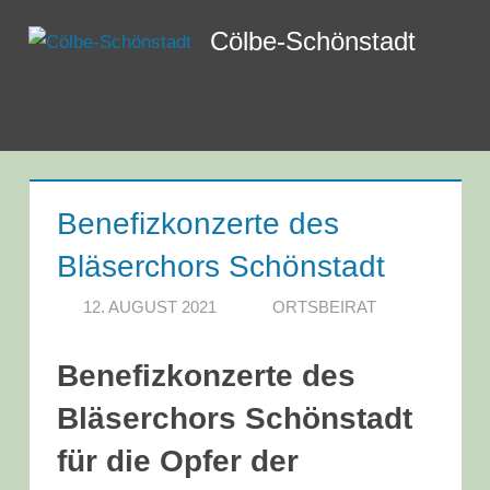
Zum
Cölbe-Schönstadt
Inhalt
springen
Menü
Benefizkonzerte des
Bläserchors Schönstadt
12. AUGUST 2021
ORTSBEIRAT
Benefizkonzerte des
Bläserchors Schönstadt
für die Opfer der